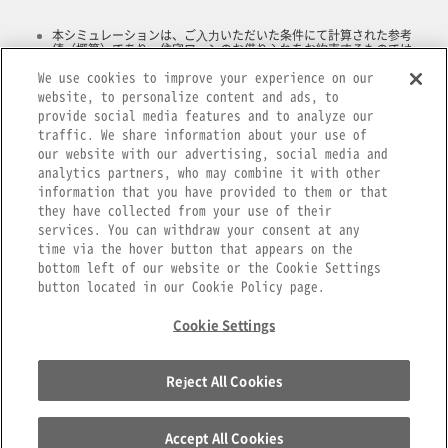
本シミュレーションは、ご⼊⼒いただいた条件にて計算された参考
値（概算）であり、住宅ローンのお借り⼊れをお約束するものでは
ありません。
We use cookies to improve your experience on our
本シミュレーションでお客さまにご⼊⼒いただく⾦利は参考⾦利で
あり、実際のお借り⼊れに適⽤できることをお約束するものではあ
website, to personalize content and ads, to
りません。
provide social media features and to analyze our
実際のお借り⼊れに適⽤する⾦利はお借り⼊れ時点での⾦利となり
traffic. We share information about your use of
ますので、実際のご返済額と異なる場合がございます。
our website with our advertising, social media and
ボーナス返済については、初回のボーナス返済をお借⼊⽇から6ヶ⽉
⽬とし、以後6ヶ⽉ごとの返済として算出しています。
analytics partners, who may combine it with other
固定⾦利を選択した場合、固定⾦利適⽤期間中のお借⼊利率および
information that you have provided to them or that
ご返済額は⼀定です。固定⾦利適⽤期間終了後は、変動⾦利または
they have collected from your use of their
固定⾦利をご選択いただけますが、適⽤期間10 年、15年、20年の固
定⾦利はご選択いただけません。なお、お借⼊利率は固定⾦利期間
services. You can withdraw your consent at any
終了時点における新規お借⼊利率が適⽤されます。
time via the hover button that appears on the
お申込みに際しては、当⾏所定の審査をさせていただきます。結果
bottom left of our website or the Cookie Settings
によっては、ご希望に添いかねる場合もございますので、ご了承く
ださい。
button located in our Cookie Policy page.
Cookie Settings
Reject All Cookies
商号等 株式会社 千葉銀⾏ 登録⾦融機関 関東財務局⻑（登⾦）第39号 加⼊協会 ⽇本証券
業協会、⼀般社団法⼈⾦融先物取引業協会
Copyright© The Chiba Bank, Ltd. All Rights Reserved.
Accept All Cookies