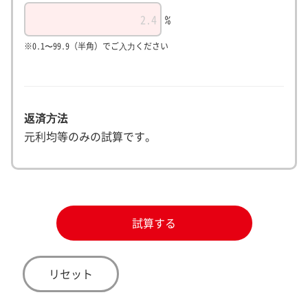
%
※0.1〜99.9（半角）でご⼊⼒ください
返済⽅法
元利均等のみの試算です。
試算する
リセット