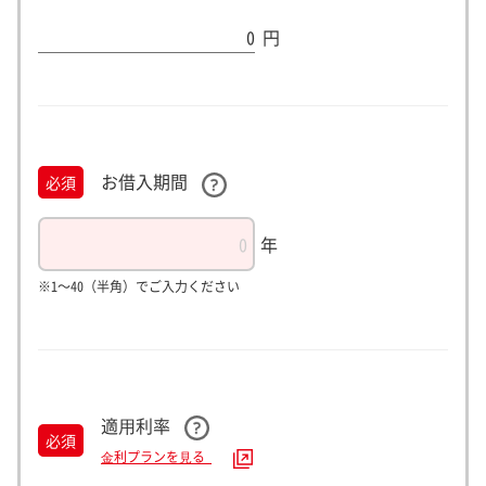
0
円
お借入期間
必須
年
※1～40（半角）でご入力ください
適⽤利率
必須
⾦利プランを⾒る