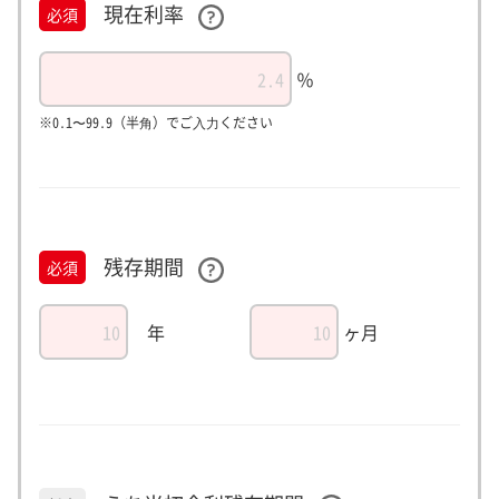
現在利率
必須
％
※0.1〜99.9（半⾓）でご⼊⼒ください
残存期間
必須
年
ヶ月