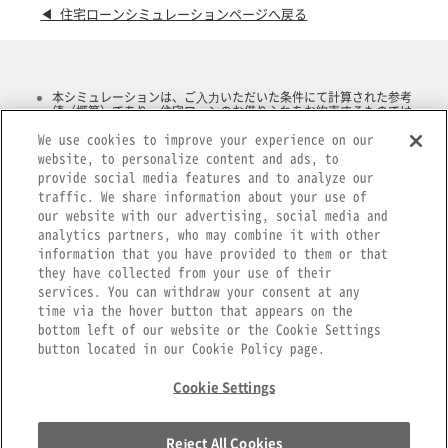
◀ 住宅ローンシミュレーションページへ戻る
本シミュレーションは、ご⼊⼒いただいた条件にて計算された参考
値（概算）であり、住宅ローンのお借り⼊れをお約束するものでは
ありません。
We use cookies to improve your experience on our
本シミュレーションでお客さまにご⼊⼒いただく⾦利は参考⾦利で
あり、実際のお借り⼊れに適⽤できることをお約束するものではあ
website, to personalize content and ads, to
りません。
provide social media features and to analyze our
実際のお借り⼊れに適⽤する⾦利はお借り⼊れ時点での⾦利となり
traffic. We share information about your use of
ますので、実際のご返済額と異なる場合がございます。
our website with our advertising, social media and
ボーナス返済については、初回のボーナス返済をお借⼊⽇から6ヶ⽉
⽬とし、以後6ヶ⽉ごとの返済として算出しています。
analytics partners, who may combine it with other
固定⾦利を選択した場合、固定⾦利適⽤期間中のお借⼊利率および
information that you have provided to them or that
ご返済額は⼀定です。固定⾦利適⽤期間終了後は、変動⾦利または
they have collected from your use of their
固定⾦利をご選択いただけますが、適⽤期間10 年、15年、20年の固
定⾦利はご選択いただけません。なお、お借⼊利率は固定⾦利期間
services. You can withdraw your consent at any
終了時点における新規お借⼊利率が適⽤されます。
time via the hover button that appears on the
お申込みに際しては、当⾏所定の審査をさせていただきます。結果
bottom left of our website or the Cookie Settings
によっては、ご希望に添いかねる場合もございますので、ご了承く
ださい。
button located in our Cookie Policy page.
Cookie Settings
Reject All Cookies