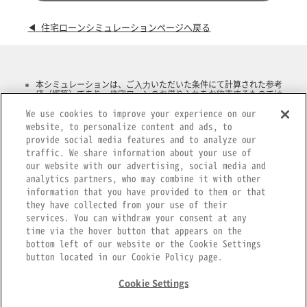
◀ 住宅ローンシミュレーションページへ戻る
本シミュレーションは、ご⼊⼒いただいた条件にて計算された参考
値（概算）であり、住宅ローンのお借り⼊れをお約束するものでは
ありません。
We use cookies to improve your experience on our
本シミュレーションでお客さまにご⼊⼒いただく⾦利は参考⾦利で
あり、実際のお借り⼊れに適⽤できることをお約束するものではあ
website, to personalize content and ads, to
りません。
provide social media features and to analyze our
実際のお借り⼊れに適⽤する⾦利はお借り⼊れ時点での⾦利となり
traffic. We share information about your use of
ますので、実際のご返済額と異なる場合がございます。
our website with our advertising, social media and
ボーナス返済については、初回のボーナス返済をお借⼊⽇から6ヶ⽉
⽬とし、以後6ヶ⽉ごとの返済として算出しています。
analytics partners, who may combine it with other
固定⾦利を選択した場合、固定⾦利適⽤期間中のお借⼊利率および
information that you have provided to them or that
ご返済額は⼀定です。固定⾦利適⽤期間終了後は、変動⾦利または
they have collected from your use of their
固定⾦利をご選択いただけますが、適⽤期間10 年、15年、20年の固
定⾦利はご選択いただけません。なお、お借⼊利率は固定⾦利期間
services. You can withdraw your consent at any
終了時点における新規お借⼊利率が適⽤されます。
time via the hover button that appears on the
お申込みに際しては、当⾏所定の審査をさせていただきます。結果
bottom left of our website or the Cookie Settings
によっては、ご希望に添いかねる場合もございますので、ご了承く
ださい。
button located in our Cookie Policy page.
Cookie Settings